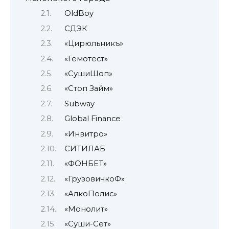
OldBoy
СДЭК
«Цирюльникъ»
«Гемотест»
«СушиШоп»
«Стоп Займ»
Subway
Global Finance
«Инвитро»
СИТИЛАБ
«ФОНБЕТ»
«ГрузовичкоФ»
«АлкоПолис»
«Монолит»
«Суши-Сет»