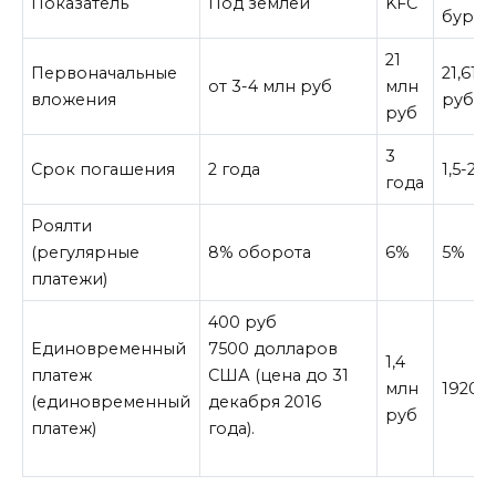
Показатель
Под землей
KFC
бурге
21
Первоначальные
21,61 
от 3-4 млн руб
млн
вложения
руб
руб
3
Срок погашения
2 года
1,5-2 
года
Роялти
(регулярные
8% оборота
6%
5%
платежи)
400 руб
Единовременный
7500 долларов
1,4
платеж
США (цена до 31
млн
19200
(единовременный
декабря 2016
руб
платеж)
года).